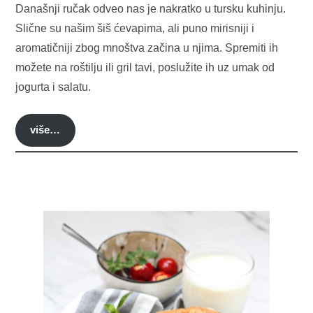
Današnji ručak odveo nas je nakratko u tursku kuhinju.
Slične su našim šiš ćevapima, ali puno mirisniji i
aromatičniji zbog mnoštva začina u njima. Spremiti ih
možete na roštilju ili gril tavi, poslužite ih uz umak od
jogurta i salatu.
više…