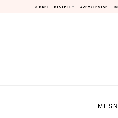
Skip
O MENI
RECEPTI
ZDRAVI KUTAK
I
to
content
MESN