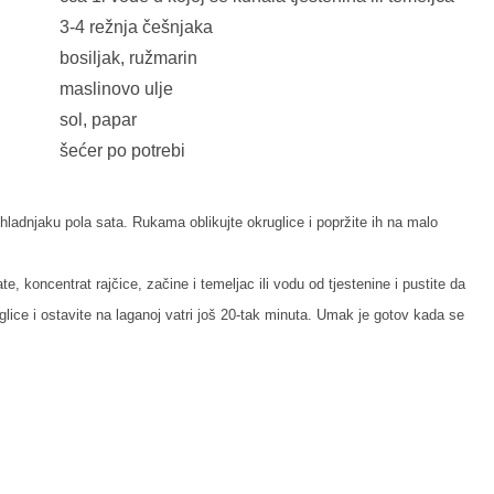
3-4 režnja češnjaka
bosiljak, ružmarin
maslinovo ulje
sol, papar
šećer po potrebi
 hladnjaku pola sata. Rukama oblikujte okruglice i popržite ih na malo
te, koncentrat rajčice, začine i temeljac ili vodu od tjestenine i pustite da
glice i ostavite na laganoj vatri još 20-tak minuta. Umak je gotov kada se