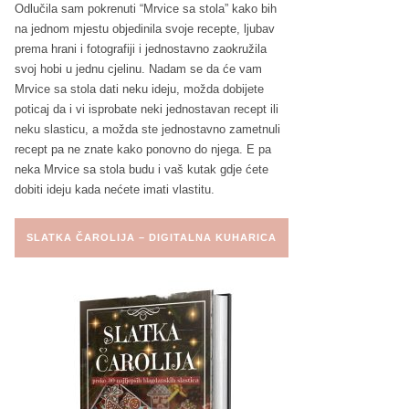
Odlučila sam pokrenuti “Mrvice sa stola” kako bih
na jednom mjestu objedinila svoje recepte, ljubav
prema hrani i fotografiji i jednostavno zaokružila
svoj hobi u jednu cjelinu. Nadam se da će vam
Mrvice sa stola dati neku ideju, možda dobijete
poticaj da i vi isprobate neki jednostavan recept ili
neku slasticu, a možda ste jednostavno zametnuli
recept pa ne znate kako ponovno do njega. E pa
neka Mrvice sa stola budu i vaš kutak gdje ćete
dobiti ideju kada nećete imati vlastitu.
SLATKA ČAROLIJA – DIGITALNA KUHARICA