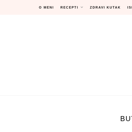
Skip
O MENI
RECEPTI
ZDRAVI KUTAK
I
to
content
BU