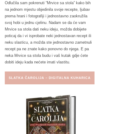
Odlučila sam pokrenuti “Mrvice sa stola” kako bih
na jednom mjestu objedinila svoje recepte, ljubav
prema hrani i fotografiji i jednostavno zaokružila
svoj hobi u jednu cjelinu. Nadam se da će vam
Mrvice sa stola dati neku ideju, možda dobijete
poticaj da i vi isprobate neki jednostavan recept ili
neku slasticu, a možda ste jednostavno zametnuli
recept pa ne znate kako ponovno do njega. E pa
neka Mrvice sa stola budu i vaš kutak gdje ćete
dobiti ideju kada nećete imati vlastitu.
SLATKA ČAROLIJA – DIGITALNA KUHARICA